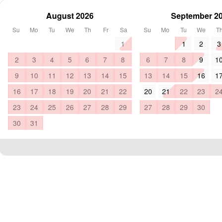
August 2026
September 2
Su
Mo
Tu
We
Th
Fr
Sa
Su
Mo
Tu
We
T
1
1
2
3
2
3
4
5
6
7
8
6
7
8
9
1
9
10
11
12
13
14
15
13
14
15
16
1
16
17
18
19
20
21
22
20
21
22
23
2
23
24
25
26
27
28
29
27
28
29
30
30
31