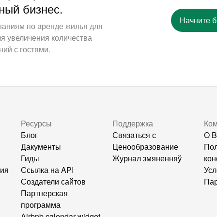
ный бизнес.
Начните 
паниям по аренде жилья для
ля увеличения количества
ий с гостями.
Ресурсы
Поддержка
Ко
Блог
Связаться с
О B
Дакументы
Ценообразование
Пол
Гиды
Журнал змяненняў
кон
ния
Ссылка на API
Усл
Создатели сайтов
Пар
Партнерская
программа
Airbnb calendar widget