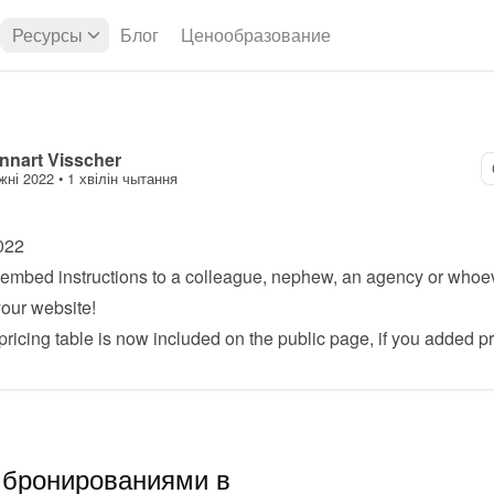
Ресурсы
Блог
Ценообразование
nnart Visscher
жні 2022
 • 
1 хвілін чытання
022
embed instructions to a colleague, nephew, an agency or whoeve
your website!
pricing table is now included on the public page, if you added pr
 бронированиями в