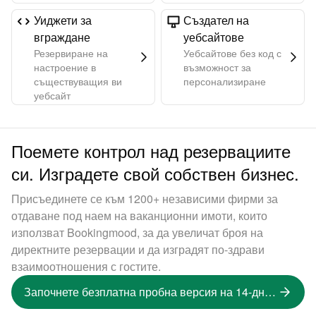
Уиджети за
Създател на
вграждане
уебсайтове
Резервиране на
Уебсайтове без код с
настроение в
възможност за
съществуващия ви
персонализиране
уебсайт
Поемете контрол над резервациите
си. Изградете свой собствен бизнес.
Присъединете се към 1200+ независими фирми за
отдаване под наем на ваканционни имоти, които
използват Bookingmood, за да увеличат броя на
директните резервации и да изградят по-здрави
взаимоотношения с гостите.
Започнете безплатна пробна версия на 14-дневна версия