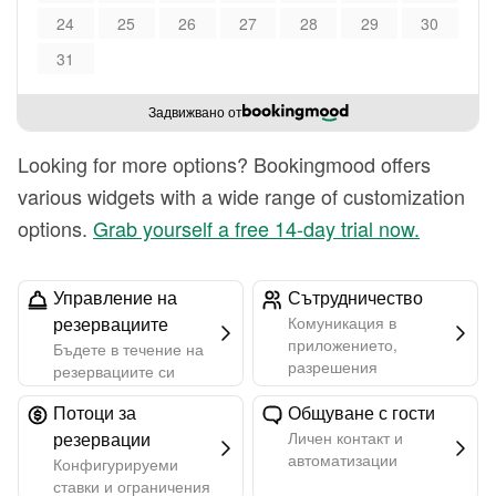
24
25
26
27
28
29
30
31
Задвижвано от
Looking for more options? Bookingmood offers
various widgets with a wide range of customization
options.
Grab yourself a free 14-day trial now.
Управление на
Сътрудничество
резервациите
Комуникация в
приложението,
Бъдете в течение на
разрешения
резервациите си
Потоци за
Общуване с гости
резервации
Личен контакт и
автоматизации
Конфигурируеми
ставки и ограничения