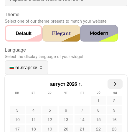
Theme
Select one of our theme presets to match your website
Default
Elegant
Modern
Language
Select the display language of your widget
български
август 2026 г.
пн
вт
ср
чт
пт
сб
нд
1
2
3
4
5
6
7
8
9
10
11
12
13
14
15
16
17
18
19
20
21
22
23