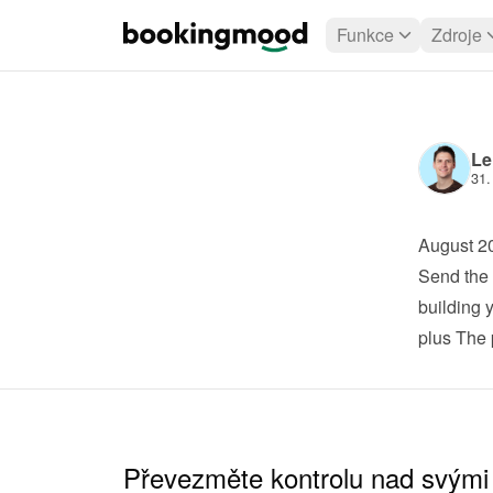
Funkce
Zdroje
Le
31.
August 2
Send the 
building 
plus
 The 
Převezměte kontrolu nad svými