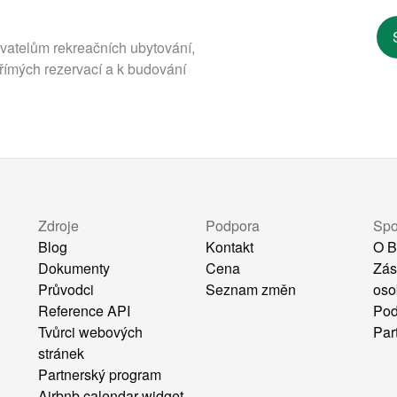
ovatelům rekreačních ubytování,
římých rezervací a k budování
Zdroje
Podpora
Spo
Blog
Kontakt
O B
Dokumenty
Cena
Zás
Průvodci
Seznam změn
oso
Reference API
Pod
Tvůrci webových
Par
stránek
Partnerský program
Airbnb calendar widget