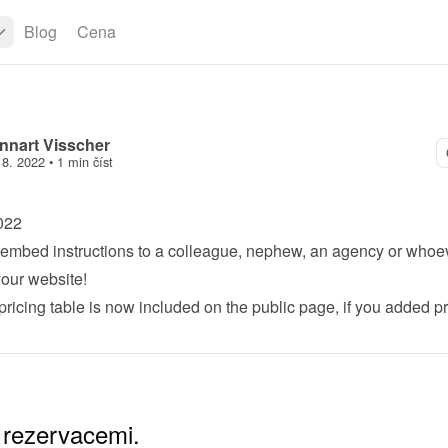
Blog
Cena
nnart Visscher
 8. 2022
 • 
1 min číst
022
embed instructions to a colleague, nephew, an agency or whoeve
your website!
pricing table is now included on the public page, if you added pr
 rezervacemi.