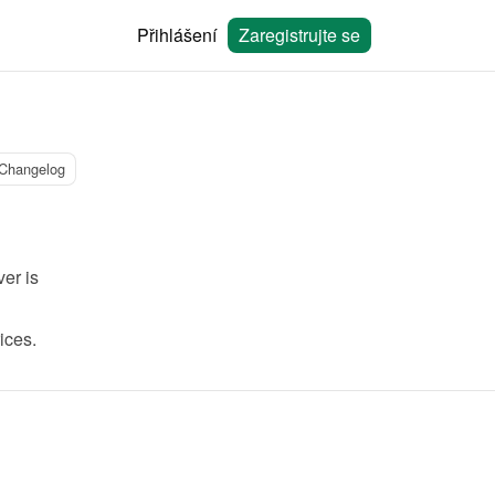
Přihlášení
Zaregistrujte se
Changelog
r is 
ices.