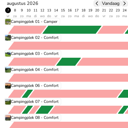
augustus 2026
Vandaag
7
8
9
10
11
12
13
14
15
16
17
18
19
20
21
22
23
24
vr
za
zo
ma
di
wo
do
vr
za
zo
ma
di
wo
do
vr
za
zo
ma
Campingplek 01 - Camper
Campingplek 02 - Comfort
Campingplek 03 - Comfort
Campingplek 04 - Comfort
Campingplek 06 - Comfort
Campingplek 07 - Comfort
Campingplek 08 - Comfort