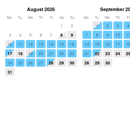
August 2026
September 2
Mo
Tu
We
Th
Fr
Sa
Su
Mo
Tu
We
Th
F
1
2
1
2
3
4
3
4
5
6
7
8
9
7
8
9
10
1
10
11
12
13
14
15
16
14
15
16
17
1
17
18
19
20
21
22
23
21
22
23
24
2
24
25
26
27
28
29
30
28
29
30
31