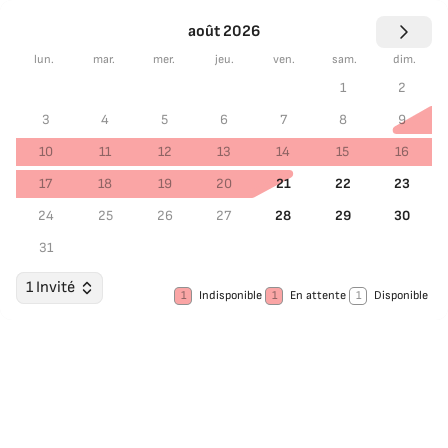
août 2026
lun.
mar.
mer.
jeu.
ven.
sam.
dim.
1
2
3
4
5
6
7
8
9
10
11
12
13
14
15
16
17
18
19
20
21
22
23
24
25
26
27
28
29
30
31
1 Invité
1
Indisponible
1
En attente
1
Disponible
Choisir les dates
Invités