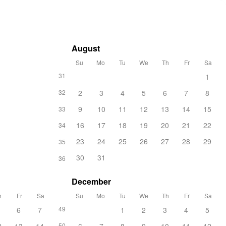
August
Su
Mo
Tu
We
Th
Fr
Sa
31
1
32
2
3
4
5
6
7
8
9
10
11
12
13
14
15
33
16
17
18
19
20
21
22
34
23
24
25
26
27
28
29
35
30
31
36
December
h
Fr
Sa
Su
Mo
Tu
We
Th
Fr
Sa
49
6
7
1
2
3
4
5
50