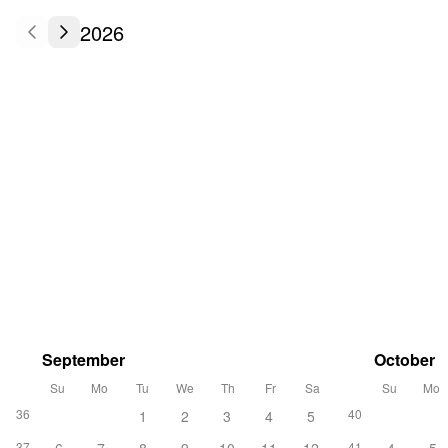
2026
September
October
Su
Mo
Tu
We
Th
Fr
Sa
Su
Mo
36
40
1
2
3
4
5
37
41