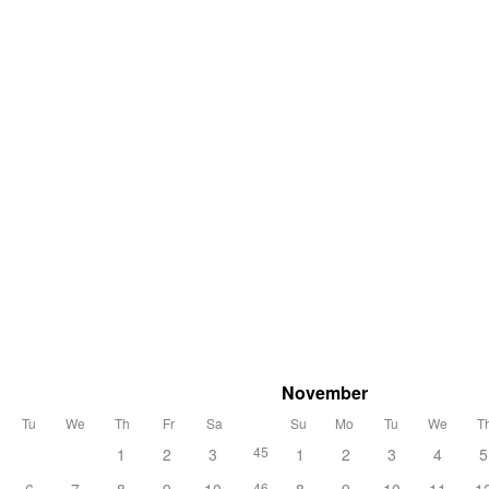
November
Tu
We
Th
Fr
Sa
Su
Mo
Tu
We
T
45
1
2
3
1
2
3
4
5
46