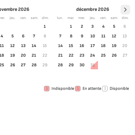
ovembre 2026
décembre 2026
er.
jeu.
ven.
sam.
dim.
lun.
mar.
mer.
jeu.
ven.
sam.
dim.
1
1
2
3
4
5
6
4
5
6
7
8
7
8
9
10
11
12
13
11
12
13
14
15
14
15
16
17
18
19
20
18
19
20
21
22
21
22
23
24
25
26
27
25
26
27
28
29
28
29
30
31
Indisponible
En attente
Disponible
1
1
1