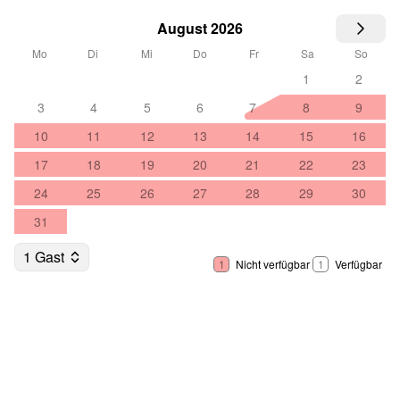
August 2026
Mo
Di
Mi
Do
Fr
Sa
So
1
2
3
4
5
6
7
8
9
10
11
12
13
14
15
16
17
18
19
20
21
22
23
24
25
26
27
28
29
30
31
1 Gast
1
Nicht verfügbar
1
Verfügbar
Daten auswählen
Gäste