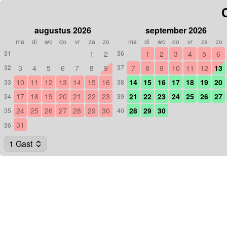
augustus 2026
september 2026
ma
di
wo
do
vr
za
zo
ma
di
wo
do
vr
za
zo
1
2
1
2
3
4
5
6
31
36
3
4
5
6
7
8
9
7
8
9
10
11
12
13
32
37
10
11
12
13
14
15
16
14
15
16
17
18
19
20
33
38
17
18
19
20
21
22
23
21
22
23
24
25
26
27
34
39
24
25
26
27
28
29
30
28
29
30
35
40
31
36
1 Gast