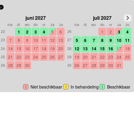
i
juni 2027
juli 2027
ma
di
wo
do
vr
za
zo
ma
di
wo
do
vr
za
zo
1
2
3
4
5
6
1
2
3
4
22
26
7
8
9
10
11
12
13
5
6
7
8
9
10
11
23
27
14
15
16
17
18
19
20
12
13
14
15
16
17
18
24
28
21
22
23
24
25
26
27
19
20
21
22
23
24
25
25
29
28
29
30
26
27
28
29
30
31
26
30
Niet beschikbaar
In behandeling
Beschikbaar
1
1
1