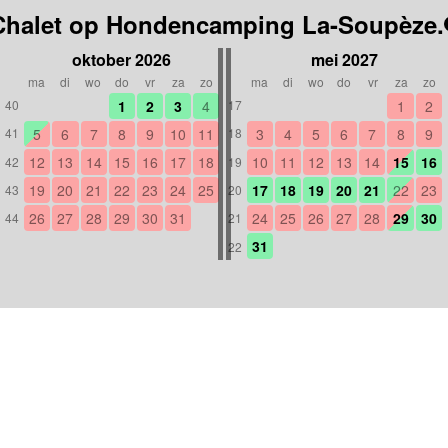
Chalet op Hondencamping La-Soupèze.
oktober 2026
mei 2027
ma
di
wo
do
vr
za
zo
ma
di
wo
do
vr
za
zo
1
2
3
4
1
2
40
17
5
6
7
8
9
10
11
3
4
5
6
7
8
9
41
18
12
13
14
15
16
17
18
10
11
12
13
14
15
16
42
19
19
20
21
22
23
24
25
17
18
19
20
21
22
23
43
20
26
27
28
29
30
31
24
25
26
27
28
29
30
44
21
31
22