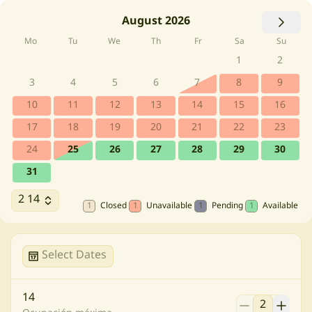
August 2026
Mo
Tu
We
Th
Fr
Sa
Su
1
2
3
4
5
6
7
8
9
10
11
12
13
14
15
16
17
18
19
20
21
22
23
24
25
26
27
28
29
30
31
2 14
1
Closed
1
Unavailable
1
Pending
1
Available
Select Dates
14