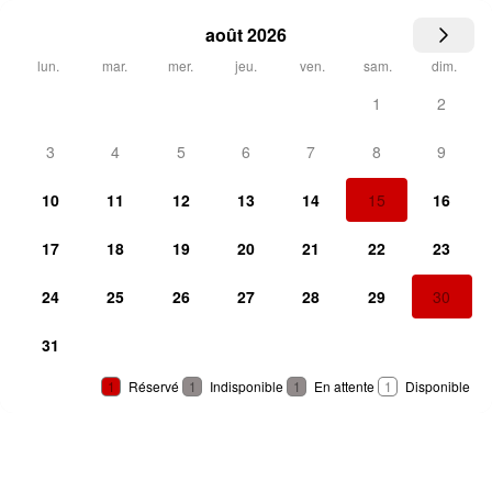
août 2026
lun.
mar.
mer.
jeu.
ven.
sam.
dim.
1
2
3
4
5
6
7
8
9
10
11
12
13
14
15
16
17
18
19
20
21
22
23
24
25
26
27
28
29
30
31
1
Réservé
1
Indisponible
1
En attente
1
Disponible