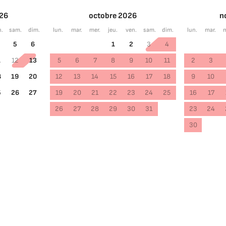
26
octobre 2026
n
n.
sam.
dim.
lun.
mar.
mer.
jeu.
ven.
sam.
dim.
lun.
mar.
m
5
6
1
2
3
4
1
12
13
5
6
7
8
9
10
11
2
3
8
19
20
12
13
14
15
16
17
18
9
10
5
26
27
19
20
21
22
23
24
25
16
17
26
27
28
29
30
31
23
24
30
Choisir les dates
Invités