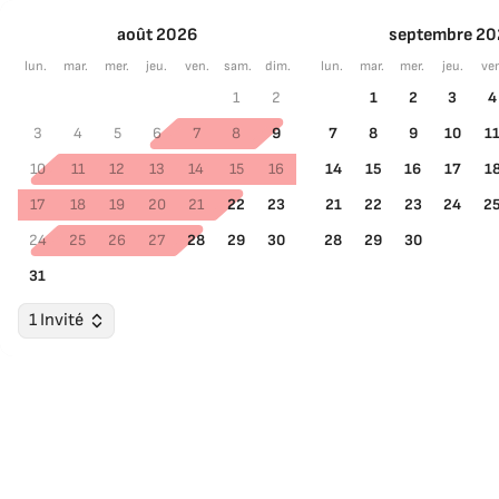
août 2026
septembre 20
lun.
mar.
mer.
jeu.
ven.
sam.
dim.
lun.
mar.
mer.
jeu.
ve
1
2
1
2
3
4
3
4
5
6
7
8
9
7
8
9
10
1
10
11
12
13
14
15
16
14
15
16
17
1
17
18
19
20
21
22
23
21
22
23
24
2
24
25
26
27
28
29
30
28
29
30
31
1 Invité