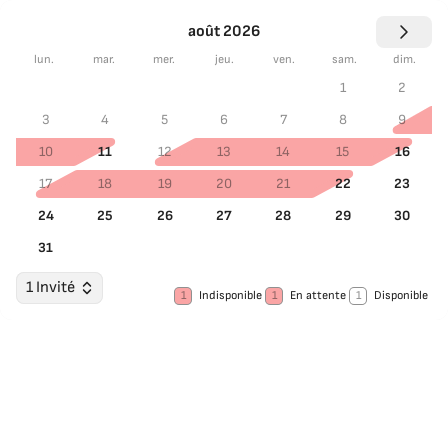
août 2026
lun.
mar.
mer.
jeu.
ven.
sam.
dim.
1
2
3
4
5
6
7
8
9
10
11
12
13
14
15
16
17
18
19
20
21
22
23
24
25
26
27
28
29
30
31
1 Invité
1
Indisponible
1
En attente
1
Disponible
Choisir les dates
Invités