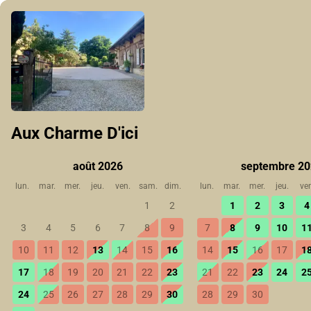
Aux Charme D'ici
août 2026
septembre 2
lun.
mar.
mer.
jeu.
ven.
sam.
dim.
lun.
mar.
mer.
jeu.
ve
1
2
1
2
3
4
3
4
5
6
7
8
9
7
8
9
10
1
10
11
12
13
14
15
16
14
15
16
17
1
17
18
19
20
21
22
23
21
22
23
24
2
24
25
26
27
28
29
30
28
29
30