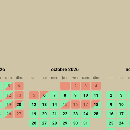
026
octobre 2026
n
n.
sam.
dim.
lun.
mar.
mer.
jeu.
ven.
sam.
dim.
lun.
mar.
m
5
6
1
2
3
4
1
12
13
5
6
7
8
9
10
11
2
3
8
19
20
12
13
14
15
16
17
18
9
10
5
26
27
19
20
21
22
23
24
25
16
17
26
27
28
29
30
31
23
24