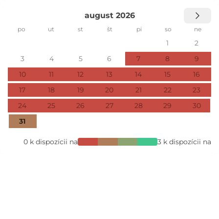
august 2026
po
ut
st
št
pi
so
ne
1
2
3
4
5
6
7
8
9
10
11
12
13
14
15
16
17
18
19
20
21
22
23
24
25
26
27
28
29
30
31
0 k dispozícii na
3 k dispozícii na