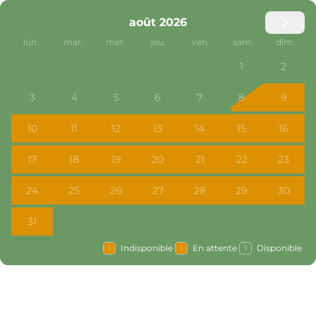
août 2026
lun.
mar.
mer.
jeu.
ven.
sam.
dim.
1
2
3
4
5
6
7
8
9
10
11
12
13
14
15
16
17
18
19
20
21
22
23
24
25
26
27
28
29
30
31
1
Indisponible
1
En attente
1
Disponible
Choisir les dates