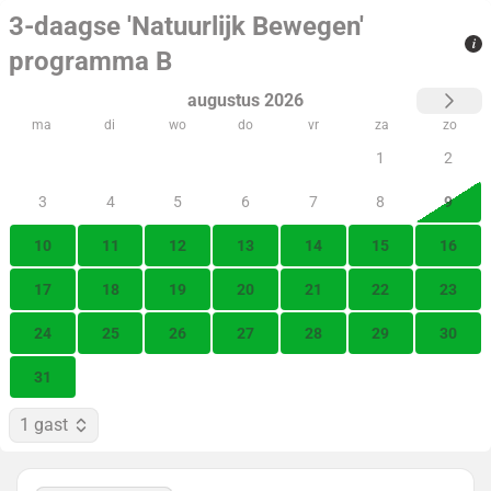
3-daagse 'Natuurlijk Bewegen'
i
programma B
augustus 2026
ma
di
wo
do
vr
za
zo
1
2
3
4
5
6
7
8
9
10
11
12
13
14
15
16
17
18
19
20
21
22
23
24
25
26
27
28
29
30
31
1 gast