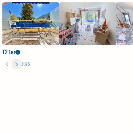
T2 1er
i
2026