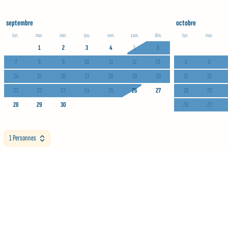
septembre
octobre
lun.
mar.
mer.
jeu.
ven.
sam.
dim.
lun.
mar.
1
2
3
4
5
6
7
8
9
10
11
12
13
5
6
14
15
16
17
18
19
20
12
13
21
22
23
24
25
26
27
19
20
28
29
30
26
27
1 Personnes