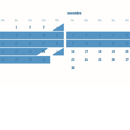
novembre
mer.
jeu.
ven.
sam.
dim.
lun.
mar.
mer.
jeu.
ven.
1
2
3
4
7
8
9
10
11
2
3
4
5
6
14
15
16
17
18
9
10
11
12
13
21
22
23
24
25
16
17
18
19
20
28
29
30
31
23
24
25
26
27
30
Choisir les dates
Personnes
Nombre de Personnes pour la location