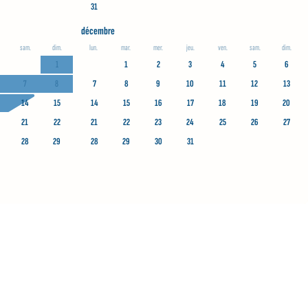
31
décembre
sam.
dim.
lun.
mar.
mer.
jeu.
ven.
sam.
dim.
1
1
2
3
4
5
6
7
8
7
8
9
10
11
12
13
14
15
14
15
16
17
18
19
20
21
22
21
22
23
24
25
26
27
28
29
28
29
30
31