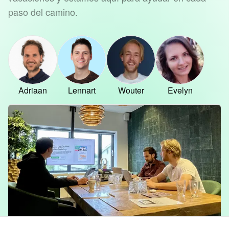
paso del camino.
Adriaan
Lennart
Wouter
Evelyn