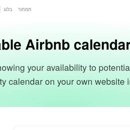
תמחור
בלוג
ble Airbnb calenda
owing your availability to potenti
lity calendar on your own website in