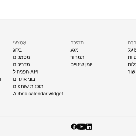
ברָה
תְמִיכָה
אֶמְצָעִי
B
מַגָע
בלוג
יות
תמחור
מסמכים
לות
יומן שינויים
מדריכים
שור
הפניה ל-API
בוני אתרים
תוכנית שותפים
Airbnb calendar widget