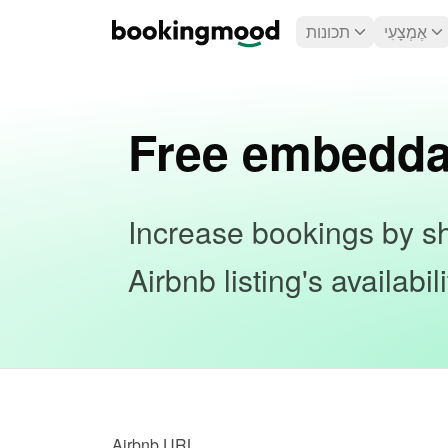
אֶמְצָעִי
תכונות
Free embedda
Increase bookings by sh
Airbnb listing's availabi
Airbnb URL