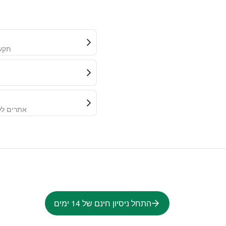
תקשו
אתרים לל
התחל ניסיון חינם של 14 ימים