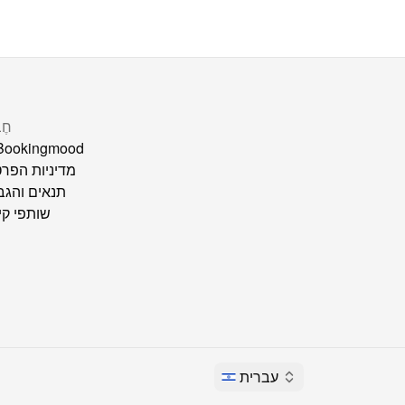
חֶ
על ookingmood
מדיניות הפרט
תנאים והגב
שותפי קי
עברית