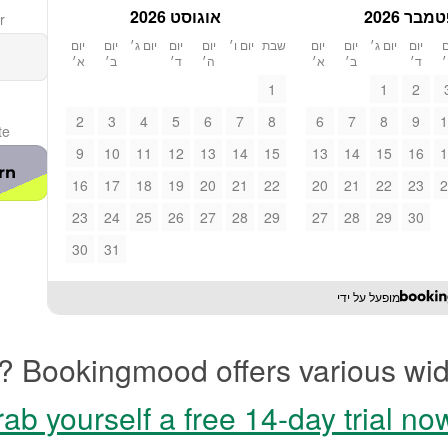
בר 2026
אוגוסט 2026
r
ם
יום
יום ג׳
יום
יום
שבת
יום ו׳
יום
יום
יום ג׳
יום
יום
ד׳
ב׳
א׳
ה׳
ד׳
ב׳
א׳
1
1
2
2
3
4
5
6
7
8
6
7
8
9
1
te
9
10
11
12
13
14
15
13
14
15
16
1
rn
16
17
18
19
20
21
22
20
21
22
23
2
23
24
25
26
27
28
29
27
28
29
30
30
31
מופעל על ידי
? Bookingmood offers various wid
ab yourself a free 14-day trial no