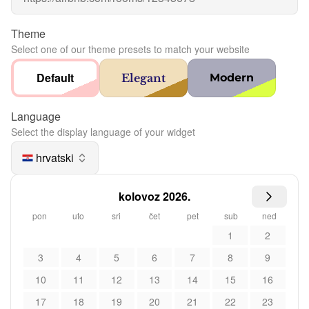
Theme
Select one of our theme presets to match your website
Default
Elegant
Modern
Language
Select the display language of your widget
hrvatski
kolovoz 2026.
pon
uto
sri
čet
pet
sub
ned
1
2
3
4
5
6
7
8
9
10
11
12
13
14
15
16
17
18
19
20
21
22
23