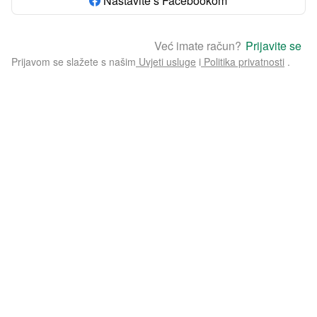
Nastavite s Facebookom
Već imate račun?
Prijavite se
Prijavom se slažete s našim
Uvjeti usluge
i
Politika privatnosti
.