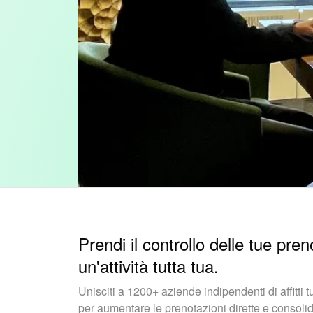
Prendi il controllo delle tue pren
un'attività tutta tua.
Unisciti a 1200+ aziende indipendenti di affitti 
per aumentare le prenotazioni dirette e consolidar