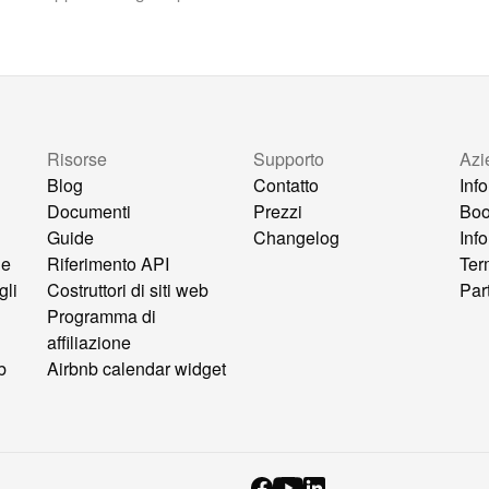
Risorse
Supporto
Azi
Blog
Contatto
Inf
Documenti
Prezzi
Bo
Guide
Changelog
Inf
ne
Riferimento API
Ter
gli
Costruttori di siti web
Par
Programma di
affiliazione
b
Airbnb calendar widget