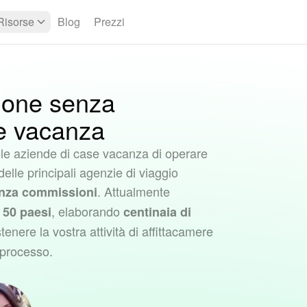
Risorse
Blog
Prezzi
ione senza
e vacanza
lle aziende di case vacanza di operare
delle principali agenzie di viaggio
. Attualmente
nza commissioni
e
, elaborando
50 paesi
centinaia di
tenere la vostra attività di affittacamere
 processo.