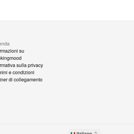
enda
ormazioni su
okingmood
ormativa sulla privacy
mini e condizioni
tner di collegamento
italiano