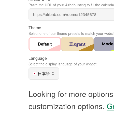
Paste the URL of your Airbnb listing to fill the calenda
Theme
Select one of our theme presets to match your websi
Default
Elegant
Mode
Language
Select the display language of your widget
日本語
Looking for more options
customization options.
Gr