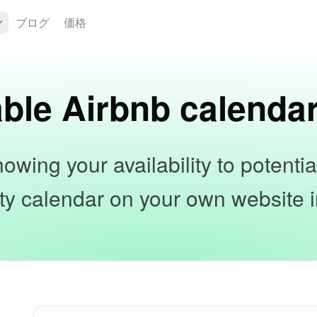
ブログ
価格
ble Airbnb calenda
owing your availability to potenti
lity calendar on your own website in