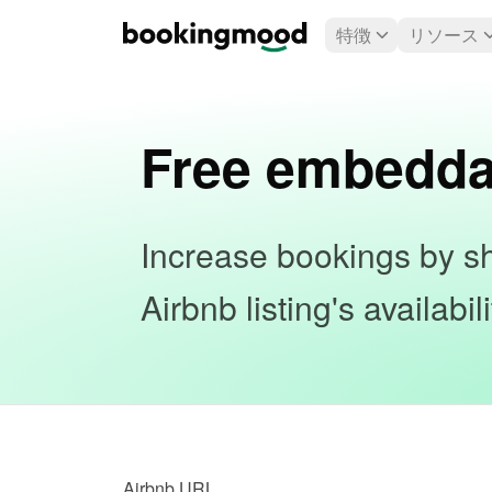
特徴
リソース
Free embedda
Increase bookings by sh
Airbnb listing's availabi
Airbnb URL