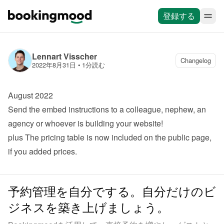
登録する
Lennart Visscher
Changelog
2022年8月31日
 • 
1分読む
August 2022
Send the embed instructions to a colleague, nephew, an 
agency or whoever is building your website!
plus
 The pricing table is now included on the public page, 
if you added prices.
予約管理を自分でする。自分だけのビ
ジネスを築き上げましょう。