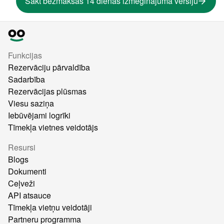
Sākt bezmaksas 14 dienas izmēģinājuma versiju
Funkcijas
Rezervāciju pārvaldība
Sadarbība
Rezervācijas plūsmas
Viesu saziņa
Iebūvējami logrīki
Tīmekļa vietnes veidotājs
Resursi
Blogs
Dokumenti
Ceļveži
API atsauce
Tīmekļa vietņu veidotāji
Partneru programma