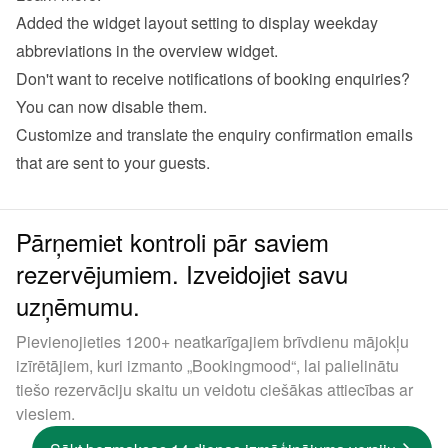
Added the widget layout setting to display weekday 
abbreviations in the overview widget.
Don't want to receive notifications of booking enquiries? 
You can now disable them.
Customize and translate the enquiry confirmation emails 
that are sent to your guests.
Pārņemiet kontroli pār saviem
rezervējumiem. Izveidojiet savu
uzņēmumu.
Pievienojieties 1200+ neatkarīgajiem brīvdienu mājokļu
izīrētājiem, kuri izmanto „Bookingmood“, lai palielinātu
tiešo rezervāciju skaitu un veidotu ciešākas attiecības ar
viesiem.