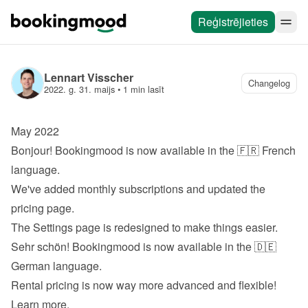
Reģistrējieties
Lennart Visscher
Changelog
2022. g. 31. maijs
 • 
1 min lasīt
May 2022
Bonjour! Bookingmood is now available in the 🇫🇷 French 
language.
We've added monthly subscriptions and updated the 
pricing page
.
The Settings page is redesigned to make things easier.
Sehr schön! Bookingmood is now available in the 🇩🇪 
German language.
Rental pricing is now way more advanced and flexible! 
Learn more
.