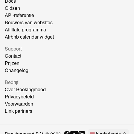
Docs
Gidsen
API-referentie
Bouwers van websites
Affiliate programma
Airbnb calendar widget
Support
Contact
Prijzen
Changelog
Bedrijf
Over Bookingmood
Privacybeleid
Voorwaarden
Link partners
Bookingmood B.V. ©
2026
Nederlands