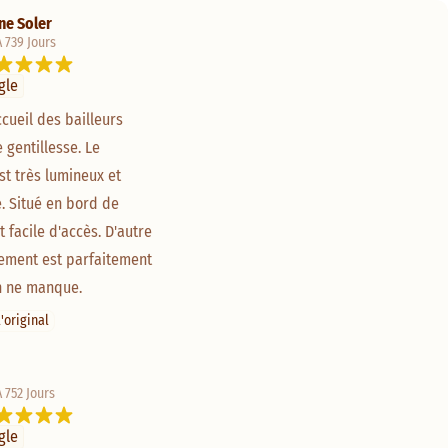
ine Soler
 A 739 Jours
gle
cueil des bailleurs 
gentillesse. Le 
t très lumineux et 
. Situé en bord de 
st facile d'accès. D'autre 
gement est parfaitement 
n ne manque.
'original
A 752 Jours
gle