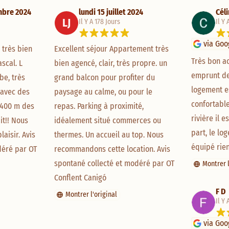
mbre 2024
lundi 15 juillet 2024
Cél
LJ
Il Y A 178 Jours
Il Y
via Goo
très bien 
Excellent séjour Appartement très 
Très bon ac
scal. L 
bien agencé, clair, très propre. un 
emprunt de 
e, très 
grand balcon pour profiter du 
logement es
avec des 
paysage au calme, ou pour le 
confortable
400 m des 
repas. Parking à proximité, 
rivière il e
t!! Nous 
idéalement situé commerces ou 
part, le lo
isir. Avis 
thermes. Un accueil au top. Nous 
équipé rie
éré par OT 
recommandons cette location. Avis 
spontané collecté et modéré par OT 
Montrer l
Conflent Canigó
F D
Montrer l'original
Il Y 
via Goo