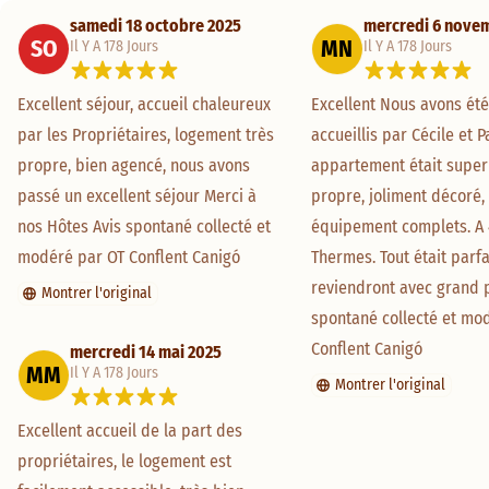
samedi 18 octobre 2025
mercredi 6 nove
SO
MN
Il Y A 178 Jours
Il Y A 178 Jours
Excellent séjour, accueil chaleureux 
Excellent Nous avons été 
par les Propriétaires, logement très 
accueillis par Cécile et Pa
propre, bien agencé, nous avons 
appartement était superb
passé un excellent séjour Merci à 
propre, joliment décoré, 
nos Hôtes Avis spontané collecté et 
équipement complets. A 
modéré par OT Conflent Canigó
Thermes. Tout était parfai
reviendront avec grand pla
Montrer l'original
spontané collecté et mod
Conflent Canigó
mercredi 14 mai 2025
MM
Il Y A 178 Jours
Montrer l'original
Excellent accueil de la part des 
propriétaires, le logement est 