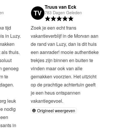
Truus van Eck
TV
en
783 Dagen Geleden
 tijd 
Zoek je een echt frans 
s in Luzy. 
vakantieverblijf in de Morvan aan 
emakken 
de rand van Luzy, dan is dit huis 
als thuis. 
een aanrader! mooie authentieke 
oluut 
trekjes zijn binnen en buiten te 
n genoeg 
vinden maar ook van alle 
 te 
gemakken voorzien. Het uitzicht 
dagen.

op de prachtige achtertuin geeft 
je een heus ontspannen 
erg leuk 
vakantiegevoel.
e nodig 
Origineel weergeven
 een 
sants in 