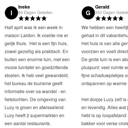
Ineke
Gerald
I
G
93 Dagen Geleden
353 Dagen Geled
Half april was ik een week in 
We hebben een heerlijke
maison Lardon. Ik voelde me er 
gehad in dit vakantiehui
gelijk thuis.  Het is een fijn huis, 
Het huis is van alle g
zowel gezellig als praktisch. En 
voorzien en voelt direct 
buiten een enorme tuin, met een 
De grote tuin is een abs
mooie tuintafel en goedzittende 
pluspunt: veel ruimte e
stoelen. Ik heb veel gewandeld; 
fijne schaduwplekjes om
het bureau de tourisme geeft 
ontspannen op warme 
informatie over oa wandel - en 
fietstochten. De omgeving van 
Het dorpje Luzy zelf is 
Luzy is groen en afwisselend.

en levendig. Alles wat j
Luzy heeft 2 supermarkten en 
hebt is op loopafstand:
een aantal restaurants.
bakker voor verse crois