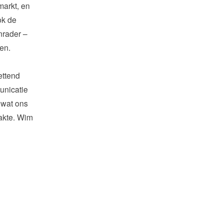
arkt, en 
k de 
nrader – 
en.

ttend 
nicatie 
 wat ons 
aakte. Wim 