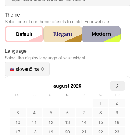
Theme
Select one of our theme presets to match your website
Default
Elegant
Modern
Language
Select the display language of your widget
slovenčina
august 2026
po
ut
st
št
pi
so
ne
1
2
3
4
5
6
7
8
9
10
11
12
13
14
15
16
17
18
19
20
21
22
23