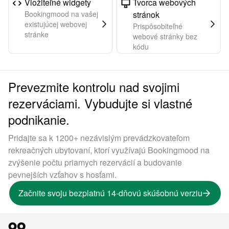
Vložiteľné widgety
Tvorca webových
Bookingmood na vašej
stránok
existujúcej webovej
Prispôsobiteľné
stránke
webové stránky bez
kódu
Prevezmite kontrolu nad svojimi
rezerváciami. Vybudujte si vlastné
podnikanie.
Pridajte sa k 1200+ nezávislým prevádzkovateľom
rekreačných ubytovaní, ktorí využívajú Bookingmood na
zvýšenie počtu priamych rezervácií a budovanie
pevnejších vzťahov s hosťami.
Začnite svoju bezplatnú 14-dňovú skúšobnú verziu