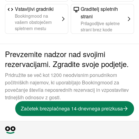
Vstavljivi gradniki
Graditelj spletnih
Bookingmood na
strani
vašem obstoječem
Prilagodljive spletne
spletnem mestu
strani brez kode
Prevzemite nadzor nad svojimi
rezervacijami. Zgradite svoje podjetje.
Pridružite se več kot 1200 neodvisnim ponudnikom
počitniških najemov, ki uporabljajo Bookingmood za
povečanje števila neposrednih rezervacij in vzpostavitev
trdnejših odnosov z gosti.
Začetek brezplačnega 14-dnevnega preizkusa