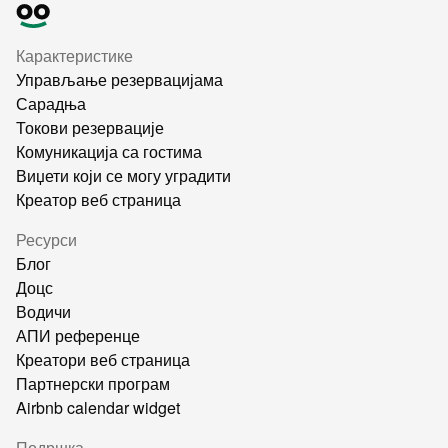
Карактеристике
Управљање резервацијама
Сарадња
Токови резервације
Комуникација са гостима
Виџети који се могу уградити
Креатор веб страница
Ресурси
Блог
Доцс
Водичи
АПИ референце
Креатори веб страница
Партнерски програм
Airbnb calendar widget
Подршка