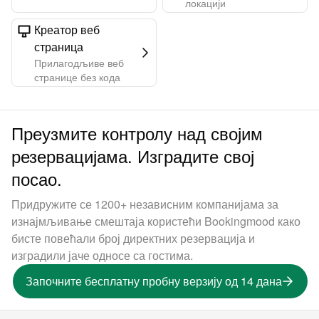
локацији
Креатор веб
страница
Прилагодљиве веб
странице без кода
Преузмите контролу над својим
резервацијама. Изградите свој
посао.
Придружите се 1200+ независним компанијама за
изнајмљивање смештаја користећи Bookingmood како
бисте повећали број директних резервација и
изградили јаче односе са гостима.
Започните бесплатну пробну верзију од 14 дана