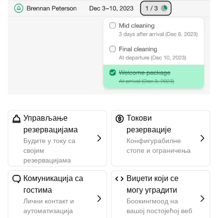
Управљање
Токови
резервацијама
резервације
Будите у току са
Конфигурабилне
својим
стопе и ограничења
резервацијама
Комуникација са
Виџети који се
гостима
могу уградити
Лични контакт и
Боокингмоод на
аутоматизација
вашој постојећој веб