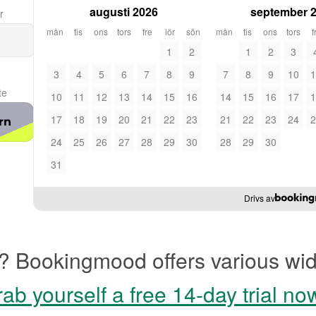
augusti 2026
september 
r
mån
tis
ons
tors
fre
lör
sön
mån
tis
ons
tors
f
1
2
1
2
3
3
4
5
6
7
8
9
7
8
9
10
1
te
10
11
12
13
14
15
16
14
15
16
17
1
17
18
19
20
21
22
23
21
22
23
24
2
rn
24
25
26
27
28
29
30
28
29
30
31
Drivs av
? Bookingmood offers various wid
ab yourself a free 14-day trial no