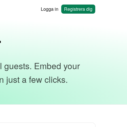
Logga in
Registrera dig
r
al guests. Embed your
 just a few clicks.