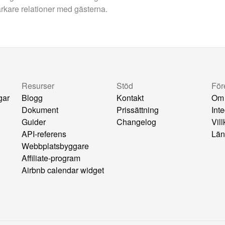
arkare relationer med gästerna.
Resurser
Stöd
För
gar
Blogg
Kontakt
Om
Dokument
Prissättning
Inte
Guider
Changelog
Vil
API-referens
Län
Webbplatsbyggare
Affiliate-program
Airbnb calendar widget