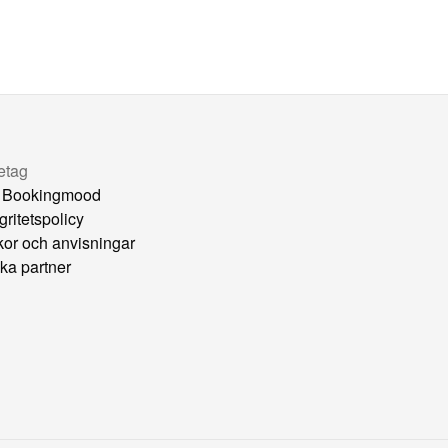
etag
 Bookingmood
gritetspolicy
lkor och anvisningar
ka partner