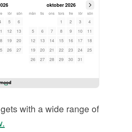
2026
oktober 2026
re
lör
sön
mån
tis
ons
tors
fre
lör
sön
4
5
6
1
2
3
4
1
12
13
5
6
7
8
9
10
11
8
19
20
12
13
14
15
16
17
18
5
26
27
19
20
21
22
23
24
25
26
27
28
29
30
31
gets with a wide range of
w.