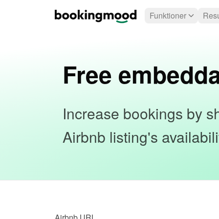
Funktioner
Resu
Free embedda
Increase bookings by sh
Airbnb listing's availabi
Airbnb URL