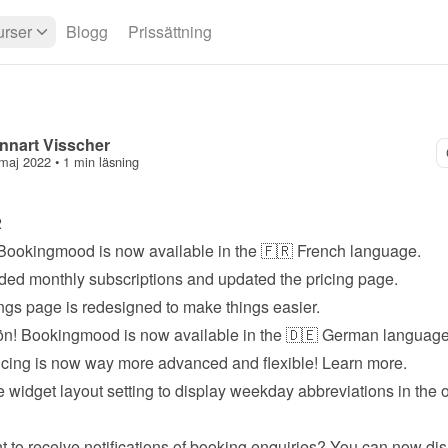
rser
Blogg
Prissättning
nnart Visscher
maj 2022
 • 
1 min läsning
2
Bookingmood is now available in the 🇫🇷 French language.
ed monthly subscriptions and updated the 
pricing page
.
ngs page is redesigned to make things easier.
n! Bookingmood is now available in the 🇩🇪 German language
icing is now way more advanced and flexible! 
Learn more
.
 widget layout setting to display weekday abbreviations in the o
t to receive notifications of booking enquiries? You can now dis