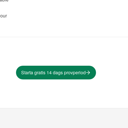
our 
Starta gratis 14 dags provperiod