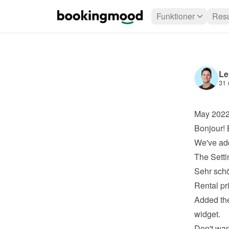
Funktioner
Resu
Le
31 
May 202
Bonjour! 
We've add
The Setti
Sehr schö
Rental pr
Added the
widget.
Don't wan