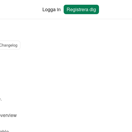
Logga in
Registrera dig
Changelog
.
verview 
able 