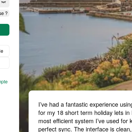
se ?
le
mpte
I’ve had a fantastic experience us
for my 18 short term holiday lets in
most efficient system I’ve used for 
perfect sync. The interface is clean