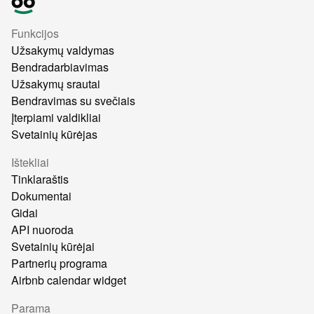
Funkcijos
Užsakymų valdymas
Bendradarbiavimas
Užsakymų srautai
Bendravimas su svečiais
Įterpiami valdikliai
Svetainių kūrėjas
Ištekliai
Tinklaraštis
Dokumentai
Gidai
API nuoroda
Svetainių kūrėjai
Partnerių programa
Airbnb calendar widget
Parama