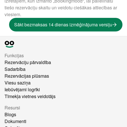
izīrētājiem, kuri izmanto „Bookingmood“, lai palielinātu
tiešo rezervāciju skaitu un veidotu ciešākas attiecības ar
viesiem.
Sākt bezmaksas 14 dienas izmēģinājuma versiju
Funkcijas
Rezervāciju pārvaldība
Sadarbība
Rezervācijas plūsmas
Viesu saziņa
Iebūvējami logrīki
Tīmekļa vietnes veidotājs
Resursi
Blogs
Dokumenti