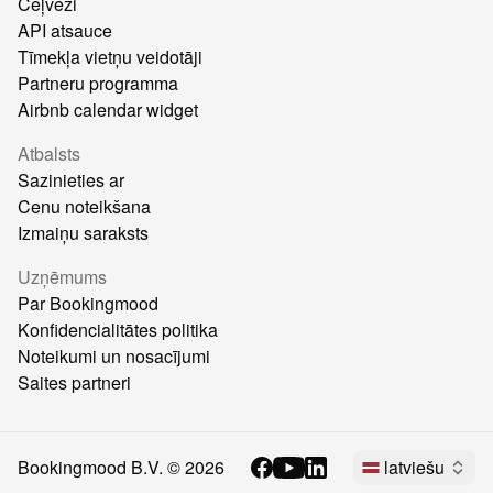
Ceļveži
API atsauce
Tīmekļa vietņu veidotāji
Partneru programma
Airbnb calendar widget
Atbalsts
Sazinieties ar
Cenu noteikšana
Izmaiņu saraksts
Uzņēmums
Par Bookingmood
Konfidencialitātes politika
Noteikumi un nosacījumi
Saites partneri
Bookingmood B.V. ©
2026
latviešu