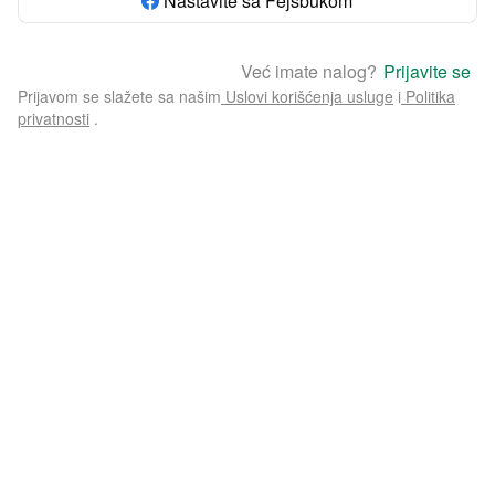
Nastavite sa Fejsbukom
Već imate nalog?
Prijavite se
Prijavom se slažete sa našim
Uslovi korišćenja usluge
i
Politika
privatnosti
.