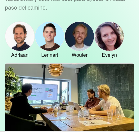
paso del camino.
Adriaan
Lennart
Wouter
Evelyn