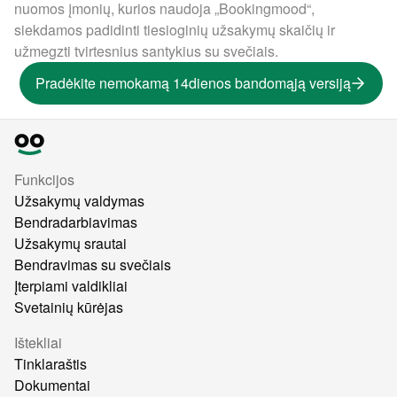
nuomos įmonių, kurios naudoja „Bookingmood“,
siekdamos padidinti tiesioginių užsakymų skaičių ir
užmegzti tvirtesnius santykius su svečiais.
Pradėkite nemokamą 14dienos bandomąją versiją
Funkcijos
Užsakymų valdymas
Bendradarbiavimas
Užsakymų srautai
Bendravimas su svečiais
Įterpiami valdikliai
Svetainių kūrėjas
Ištekliai
Tinklaraštis
Dokumentai