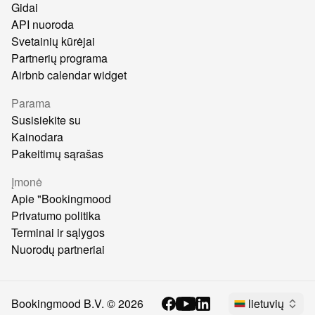
Gidai
API nuoroda
Svetainių kūrėjai
Partnerių programa
Airbnb calendar widget
Parama
Susisiekite su
Kainodara
Pakeitimų sąrašas
Įmonė
Apie "Bookingmood
Privatumo politika
Terminai ir sąlygos
Nuorodų partneriai
Bookingmood B.V. ©
2026
lietuvių