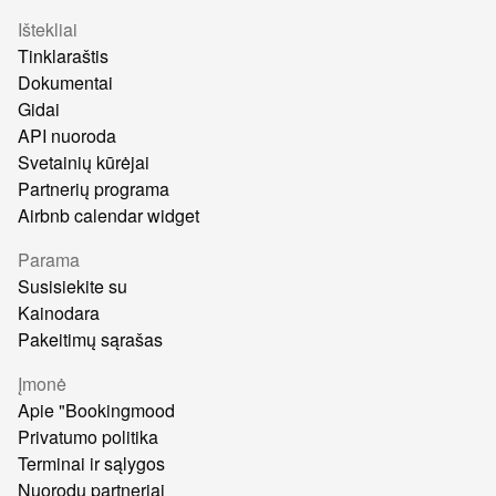
Ištekliai
Tinklaraštis
Dokumentai
Gidai
API nuoroda
Svetainių kūrėjai
Partnerių programa
Airbnb calendar widget
Parama
Susisiekite su
Kainodara
Pakeitimų sąrašas
Įmonė
Apie "Bookingmood
Privatumo politika
Terminai ir sąlygos
Nuorodų partneriai