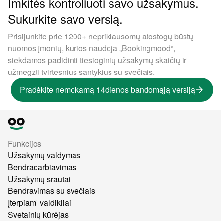
Imkitės kontroliuoti savo užsakymus.
Sukurkite savo verslą.
Prisijunkite prie 1200+ nepriklausomų atostogų būstų
nuomos įmonių, kurios naudoja „Bookingmood“,
siekdamos padidinti tiesioginių užsakymų skaičių ir
užmegzti tvirtesnius santykius su svečiais.
Pradėkite nemokamą 14dienos bandomąją versiją
Funkcijos
Užsakymų valdymas
Bendradarbiavimas
Užsakymų srautai
Bendravimas su svečiais
Įterpiami valdikliai
Svetainių kūrėjas