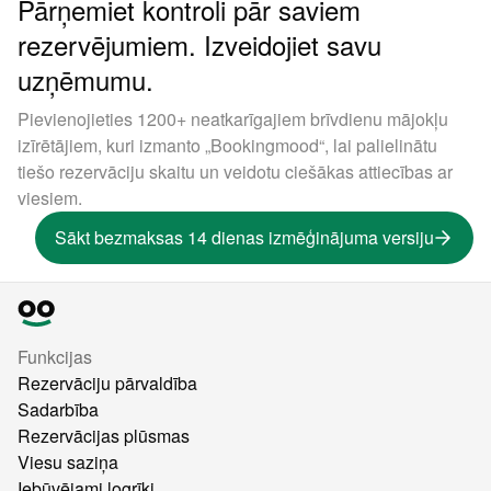
Pārņemiet kontroli pār saviem
rezervējumiem. Izveidojiet savu
uzņēmumu.
Pievienojieties 1200+ neatkarīgajiem brīvdienu mājokļu
izīrētājiem, kuri izmanto „Bookingmood“, lai palielinātu
tiešo rezervāciju skaitu un veidotu ciešākas attiecības ar
viesiem.
Sākt bezmaksas 14 dienas izmēģinājuma versiju
Funkcijas
Rezervāciju pārvaldība
Sadarbība
Rezervācijas plūsmas
Viesu saziņa
Iebūvējami logrīki