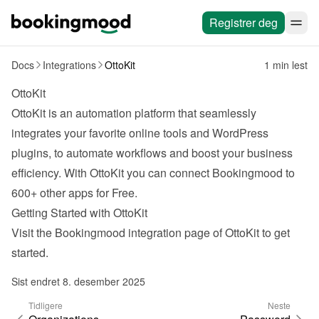
Registrer deg
Docs
Integrations
OttoKit
1 min lest
OttoKit
OttoKit
 is an automation platform that seamlessly 
integrates your favorite online tools and WordPress 
plugins, to automate workflows and boost your business 
efficiency. With OttoKit you can connect Bookingmood to 
600+ other apps for Free.
Getting Started with OttoKit
Visit the Bookingmood 
integration page
 of OttoKit to get 
started.
Sist endret 8. desember 2025
Tidligere
Neste