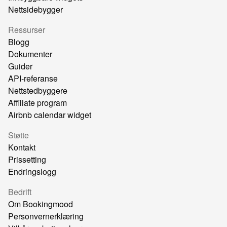
Nettsidebygger
Ressurser
Blogg
Dokumenter
Guider
API-referanse
Nettstedbyggere
Affiliate program
Airbnb calendar widget
Støtte
Kontakt
Prissetting
Endringslogg
Bedrift
Om Bookingmood
Personvernerklæring