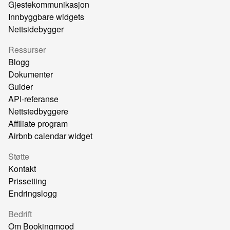
Gjestekommunikasjon
Innbyggbare widgets
Nettsidebygger
Ressurser
Blogg
Dokumenter
Guider
API-referanse
Nettstedbyggere
Affiliate program
Airbnb calendar widget
Støtte
Kontakt
Prissetting
Endringslogg
Bedrift
Om Bookingmood