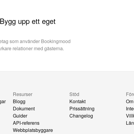
 Bygg upp ett eget
retag som använder Bookingmood
arkare relationer med gästerna.
Resurser
Stöd
För
gar
Blogg
Kontakt
Om
Dokument
Prissättning
Inte
Guider
Changelog
Vil
API-referens
Län
Webbplatsbyggare