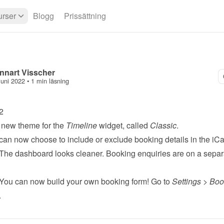
rser
Blogg
Prissättning
nnart Visscher
juni 2022
 • 
1 min läsning
2
 new theme for the 
Timeline
 widget, called 
Classic
.
can now choose to include or exclude booking details in the iCa
 The dashboard looks cleaner. Booking enquiries are on a separ
 You can now 
build your own booking form
! Go to 
Settings
 > 
Book
.