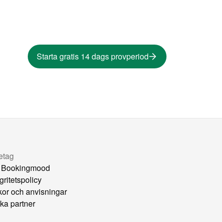
Starta gratis 14 dags provperiod
etag
 Bookingmood
gritetspolicy
lkor och anvisningar
ka partner