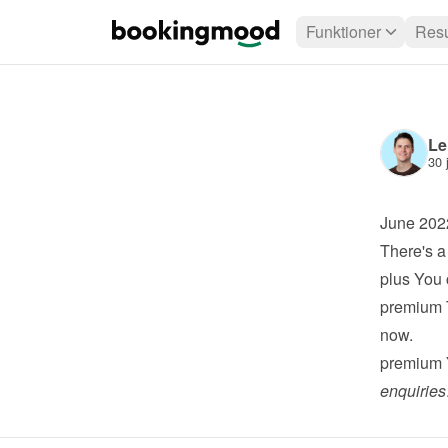
Funktioner
Resu
Le
30 
June 202
There's a
plus
 You 
premium
now.
premium
enquiries