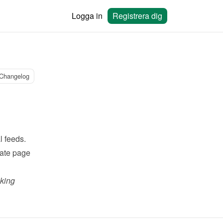
Logga in
Registrera dig
Changelog
l feeds.
ate page 
ing 