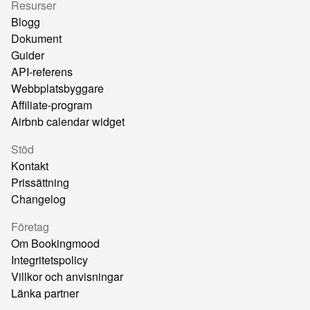
Resurser
Blogg
Dokument
Guider
API-referens
Webbplatsbyggare
Affiliate-program
Airbnb calendar widget
Stöd
Kontakt
Prissättning
Changelog
Företag
Om Bookingmood
Integritetspolicy
Villkor och anvisningar
Länka partner