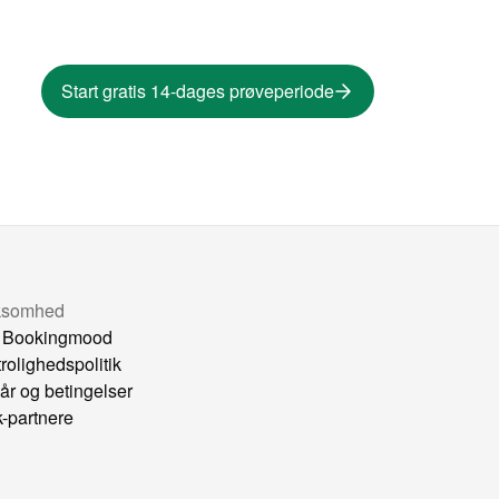
Start gratis 14-dages prøveperiode
ksomhed
 Bookingmood
trolighedspolitik
kår og betingelser
k-partnere