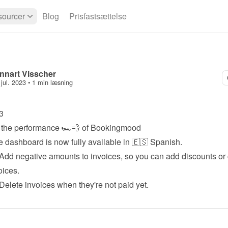
ourcer
Blog
Prisfastsættelse
nnart Visscher
 jul. 2023
 • 
1 min læsning
3
 the performance 🏎️💨 of Bookingmood
e dashboard is now fully available in 🇪🇸 Spanish.
 Add negative amounts to invoices, so you can add discounts or c
oices.
 Delete invoices when they're not paid yet.