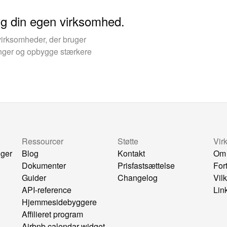
yg din egen virksomhed.
virksomheder, der bruger
kinger og opbygge stærkere
Ressourcer
Støtte
Vir
nger
Blog
Kontakt
Om
Dokumenter
Prisfastsættelse
For
Guider
Changelog
Vil
API-reference
Lin
Hjemmesidebyggere
Affilieret program
Airbnb calendar widget