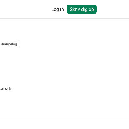
Log in
Skriv dig op
Changelog
reate 