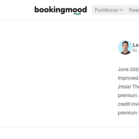
Funktioner
Ress
Le
31.
June 202
Improved
¡Hola! Th
premium
credit inv
premium