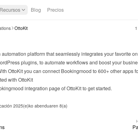
Recursos
Blog
Precios
ations
OttoKit
1
n automation platform that seamlessly integrates your favorite onl
ordPress plugins, to automate workflows and boost your busines
 With OttoKit you can connect Bookingmood to 600+ other apps fo
ted with OttoKit
ookingmood 
integration page
 of OttoKit to get started.
icación 2025(e)ko abenduaren 8(a)
ns
Pa