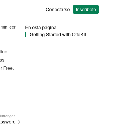
Conectarse
Inscríbete
 min leer
En esta página
Getting Started with OttoKit
ine 
s 
r Free.
Hurrengoa
ssword