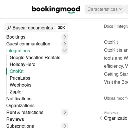
Características
Docs
Integr
Buscar documentos
⌘K
Bookings
OttoKit
Guest communication
OttoKit
 is a
Integrations
Google Vacation Rentals
tools and W
HolidayHero
efficiency.
OttoKit
Getting Star
PriceLabs
Visit the B
Webhooks
Zapier
Notifications
Última modif
Organizations
Rent & restrictions
Aurrekoa
Organizatio
Reviews
Subscriptions